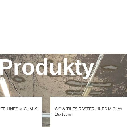
HOME
O NAS
NASZE MARKI
INTERIOR BLOG
SKLEP
KONTAKT
Produkty
kty
/
Strona 17
ER LINES M CHALK
WOW TILES RASTER LINES M CLAY
15x15cm