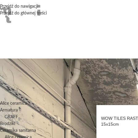
Przejdź do nawigacji
Przejdź do głównej treści
KATEGORIE PRODUKTÓW
Strona główna
/
Produ
Alice ceramica
0
Armatura
1
GRAFF
1
WOW TILES RAST
Brodziki
15x15cm
1
Ceramika sanitarna
5
Alice ceramica
1