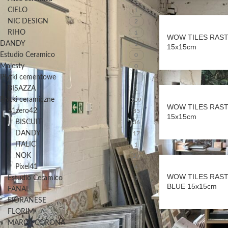
CIELO
1
NIC DESIGN
2
RIHO
1
WOW TILES RAST
DANDY
1
15x15cm
Estudio Ceramico
0
Majesty
0
Płytki cementowe
1
BISAZZA
1
Płytki ceramiczne
209
WOW TILES RAST
41zero42
85
15x15cm
BISCUIT
36
DANDY
17
ITALIC
1
NOK
27
Pixel41
4
WOW TILES RAST
Estudio Ceramico
1
BLUE 15x15cm
FANAL
1
FIORANESE
5
FLORIM
2
MARCA CORONA
1