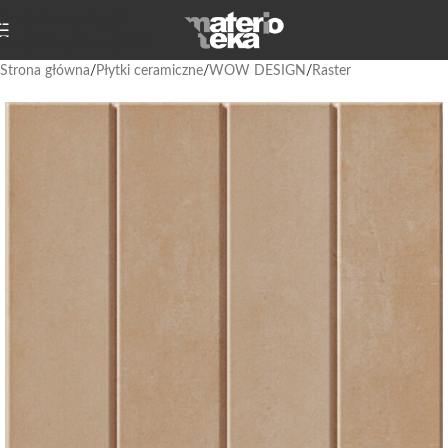
Przejdź do nawigacji
Przejdź do głównej treści
Strona główna
/
Płytki ceramiczne
/
WOW DESIGN
/
Raster