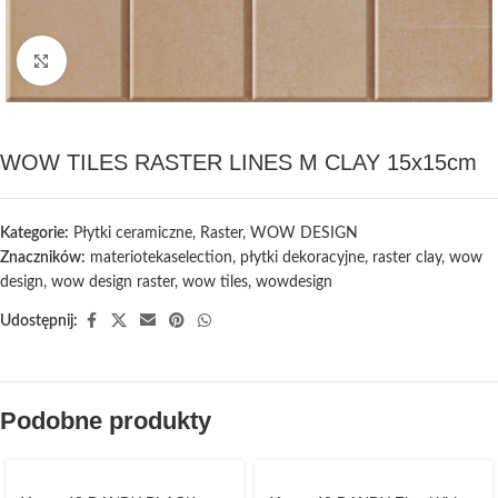
Kliknij, aby powiększyć
WOW TILES RASTER LINES M CLAY 15x15cm
Kategorie:
Płytki ceramiczne
,
Raster
,
WOW DESIGN
Znaczników:
materiotekaselection
,
płytki dekoracyjne
,
raster clay
,
wow
design
,
wow design raster
,
wow tiles
,
wowdesign
Udostępnij:
Podobne produkty