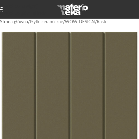
Przejdź do nawigacji
Przejdź do głównej treści
Strona główna
/
Płytki ceramiczne
/
WOW DESIGN
/
Raster