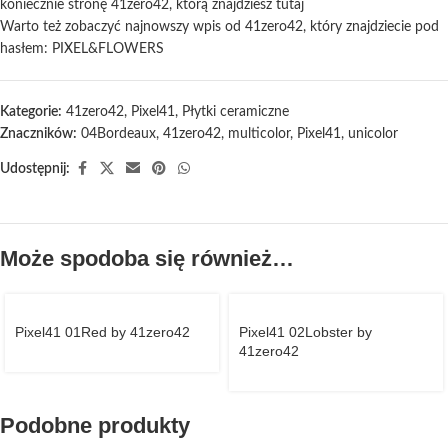
koniecznie stronę 41zero42, którą znajdziesz
tutaj
Warto też zobaczyć najnowszy wpis od 41zero42, który znajdziecie pod
hasłem:
PIXEL&FLOWERS
Kategorie:
41zero42
,
Pixel41
,
Płytki ceramiczne
Znaczników:
04Bordeaux
,
41zero42
,
multicolor
,
Pixel41
,
unicolor
Udostępnij:
Może spodoba się również…
Pixel41 01Red by 41zero42
Pixel41 02Lobster by
41zero42
Podobne produkty