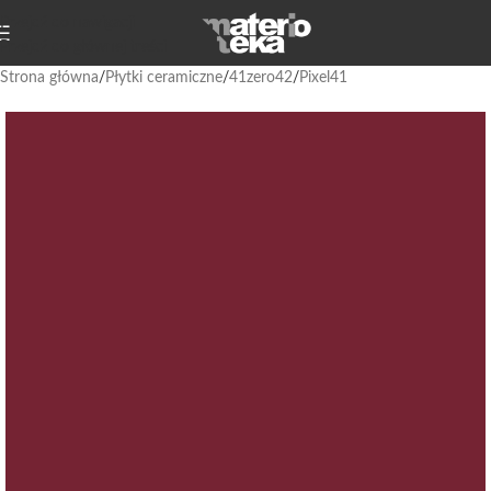
Przejdź do nawigacji
Przejdź do głównej treści
Strona główna
/
Płytki ceramiczne
/
41zero42
/
Pixel41