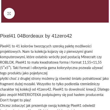
Kliknij, aby powiększyć
Pixel41 04Bordeaux by 41zero42
Pixel41 to 41 kolorów tworzących szeroką paletę możliwości
projektowych. Nam ta kolekcja kojarzy się z pierwszymi grami
komputerowymi, które ostatnio wróciły pod postacią Minecraft czy
ROBLOX. Pixel41 to mała kwadratowa forma i format 11,55×11,55
(5″x5″). Taki format i olbrzymia gama kolorystyczna pozwala używać
tego produktu jako pojedynczej
płytki choć z drugiej strony możemy ją również śmiało potraktować jako
fragment dużej mozaiki. Wszystko to tylko podkreśla rzemieślniczy
charakter tej kolekcji od 41zero42. Pixel41 to dowolność kreacji. Dlatego
jako zespół MATERIOTEKA podpisujemy się pod hasłem producenta:
Don’t forget to play!
Chcesz zobaczyć jak prezentuje swoją kolekcję Pixel41 odwiedź