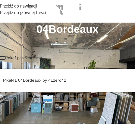
Przejdź do nawigacji
Przejdź do głównej treści
04Bordeaux
Strona główna
/
Produkty oznaczone “04Bordeaux”
Wyświetlanie jednego wyniku
Pokaż pasek boczny
Pixel41 04Bordeaux by 41zero42