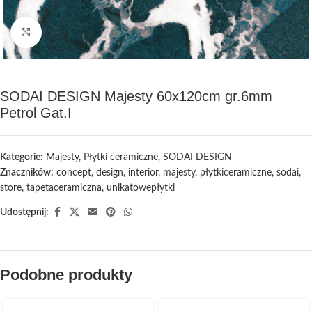
Kliknij, aby powiększyć
SODAI DESIGN Majesty 60x120cm gr.6mm
Petrol Gat.I
Kategorie:
Majesty
,
Płytki ceramiczne
,
SODAI DESIGN
Znaczników:
concept
,
design
,
interior
,
majesty
,
płytkiceramiczne
,
sodai
,
store
,
tapetaceramiczna
,
unikatowepłytki
Udostępnij:
Podobne produkty