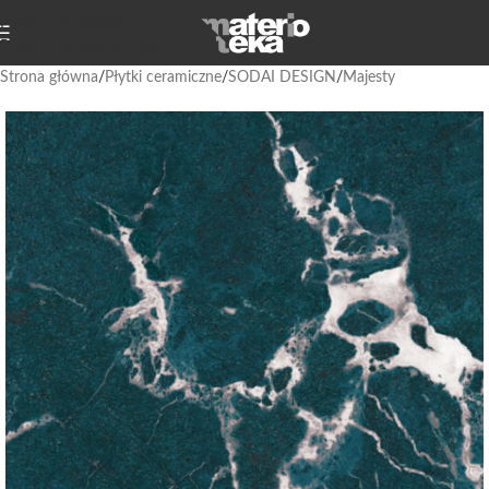
Przejdź do nawigacji
Przejdź do głównej treści
Strona główna
/
Płytki ceramiczne
/
SODAI DESIGN
/
Majesty