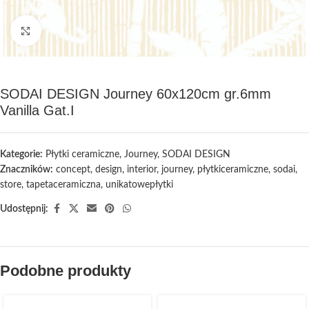
Kliknij, aby powiększyć
SODAI DESIGN Journey 60x120cm gr.6mm
Vanilla Gat.I
Kategorie:
Płytki ceramiczne
,
Journey
,
SODAI DESIGN
Znaczników:
concept
,
design
,
interior
,
journey
,
płytkiceramiczne
,
sodai
,
store
,
tapetaceramiczna
,
unikatowepłytki
Udostępnij:
Podobne produkty