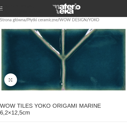
Przejdź do nawigacji
Przejdź do głównej treści
Strona główna
/
Płytki ceramiczne
/
WOW DESIGN
/
YOKO
Kliknij, aby powiększyć
WOW TILES YOKO ORIGAMI MARINE
6,2×12,5cm