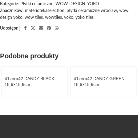
Kategorie:
Płytki ceramiczne
,
WOW DESIGN
,
YOKO
Znaczników:
materiotekaselection
,
płytki ceramiczne wrocław
,
wow
design yoko
,
wow tiles
,
wowtiles
,
yoko
,
yoko tiles
Udostępnij:
Podobne produkty
41zero42 DANDY BLACK
41zero42 DANDY GREEN
18,6×18,6cm
18,6×18,6cm