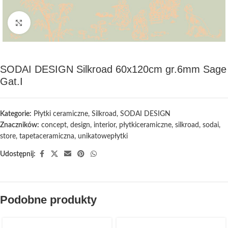
Kliknij, aby powiększyć
SODAI DESIGN Silkroad 60x120cm gr.6mm Sage
Gat.I
Kategorie:
Płytki ceramiczne
,
Silkroad
,
SODAI DESIGN
Znaczników:
concept
,
design
,
interior
,
płytkiceramiczne
,
silkroad
,
sodai
,
store
,
tapetaceramiczna
,
unikatowepłytki
Udostępnij:
Podobne produkty