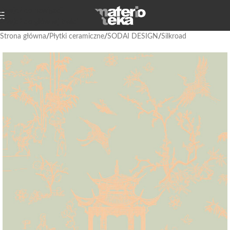
Przejdź do nawigacji
Przejdź do głównej treści
Strona główna
/
Płytki ceramiczne
/
SODAI DESIGN
/
Silkroad