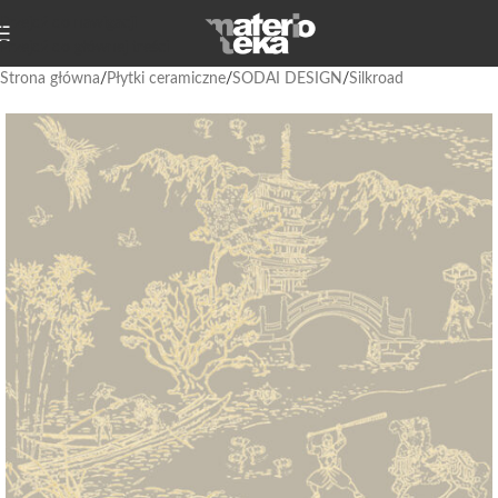
Przejdź do nawigacji
Przejdź do głównej treści
Strona główna
/
Płytki ceramiczne
/
SODAI DESIGN
/
Silkroad