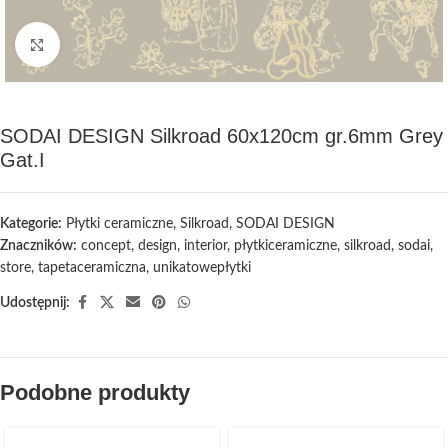
Kliknij, aby powiększyć
SODAI DESIGN Silkroad 60x120cm gr.6mm Grey
Gat.I
Kategorie:
Płytki ceramiczne
,
Silkroad
,
SODAI DESIGN
Znaczników:
concept
,
design
,
interior
,
płytkiceramiczne
,
silkroad
,
sodai
,
store
,
tapetaceramiczna
,
unikatowepłytki
Udostępnij:
Podobne produkty