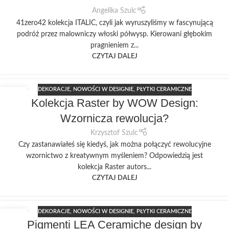
Angelika Szulc
41zero42 kolekcja ITALIC, czyli jak wyruszyliśmy w fascynującą
podróż przez malowniczy włoski półwysp. Kierowani głębokim
pragnieniem z...
CZYTAJ DALEJ
DEKORACJE
,
NOWOŚCI W DESIGNIE
,
PŁYTKI CERAMICZNE
12
Kolekcja Raster by WOW Design:
PAŹ
Wzornicza rewolucja?
Krzysztof Szulc
Czy zastanawiałeś się kiedyś, jak można połączyć rewolucyjne
wzornictwo z kreatywnym myśleniem? Odpowiedzią jest
kolekcja Raster autors...
CZYTAJ DALEJ
DEKORACJE
,
NOWOŚCI W DESIGNIE
,
PŁYTKI CERAMICZNE
07
Pigmenti LEA Ceramiche design by
WRZ