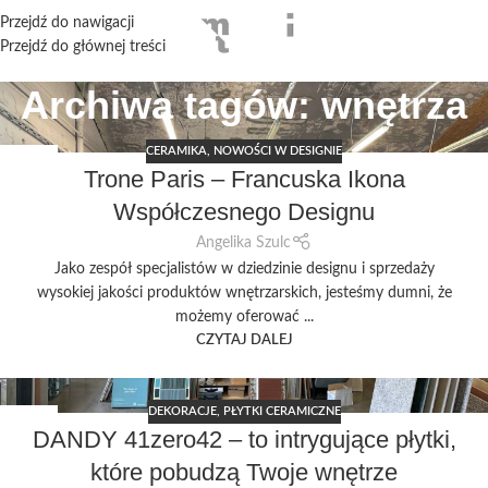
Przejdź do nawigacji
Przejdź do głównej treści
Archiwa tagów: wnętrza
CERAMIKA
,
NOWOŚCI W DESIGNIE
25
Trone Paris – Francuska Ikona
STY
Współczesnego Designu
Angelika Szulc
Jako zespół specjalistów w dziedzinie designu i sprzedaży
wysokiej jakości produktów wnętrzarskich, jesteśmy dumni, że
możemy oferować ...
CZYTAJ DALEJ
DEKORACJE
,
PŁYTKI CERAMICZNE
09
DANDY 41zero42 – to intrygujące płytki,
GRU
które pobudzą Twoje wnętrze