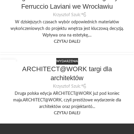
Ferruccio Laviani we Wrocławiu
Krzysztof Szulc
W dzisiejszych czasach wybór odpowiednich materiałów
wykończeniowych do projektu wnętrza jest kluczową decyzją.
Wpływa ona na estetykę,...
CZYTAJ DALEJ
WYDARZENIA
20
ARCHITECT@WORK targi dla
KWI
architektów
Krzysztof Szulc
Druga polska edycja ARCHITECT@WORK już pod koniec
maja.ARCHITECT@WORK, czyli prestiżowe wydarzenie dla
architektów oraz projektantó...
CZYTAJ DALEJ