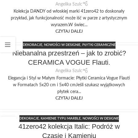
Angelika Szulc
Kolekcja DANDY od włoskiej marki 41zero42 to doskonały
przykład, jak funkcjonalność może iść w parze z artystycznym
wyrazem.W świec...
CZYTAJ DALEJ
DEKORACJE
,
NOWOŚCI W DESIGNIE
,
PŁYTKI CERAMICZNE
Niebanalna przestrzeń – jak to zrobić?
CERAMICA VOGUE Flauti.
Angelika Szulc
Elegancja i Styl w Małym Formacie: Płytki Ceramica Vogue Flauti
w Formatach 5x20 cm i 5x40 cmJeśli szukasz wyjątkowych
płytek cera...
CZYTAJ DALEJ
DEKORACJE
,
KAMIENIE TYPU MARBLE
,
NOWOŚCI W DESIGNIE
01
41zero42 kolekcja Italic: Podróż w
LIS
Czasie i Kamieniu