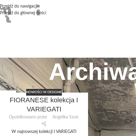
Przejdź do nawigacji
Przejdź do głównej treści
Archiwa
NOWOŚCI W DESIGNIE
20
FIORANESE kolekcja I
SIE
VARIEGATI
Opublikowano przez
Angelika Szulc
W najnowszej kolekcji I VARIEGATI