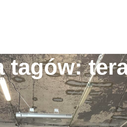
HOME
O NAS
NASZE MARKI
INTERIOR BLOG
SKLEP
KONTAKT
 tagów: ter