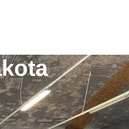
akota
KATEGORIE
Bez kategorii
(3)
Ceramika
(2)
Dekoracje
(13)
Handmade
(1)
Kamienie typu Marble
(3)
Lastrykowelove
(2)