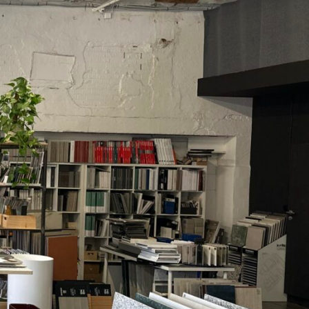
Nowości w designie
(14)
Płytki ceramiczne
(17)
Wydarzenia
(1)
OSTATNIE WPISY
Danilo Ramazzotti — włoskie
płytki handmade, które
zmieniają wnętrza
3 czerwca 2026
1 komentarz
Trone Paris – Francuska
Ikona Współczesnego
Designu
25 stycznia 2025
1 komentarz
DANDY 41zero42 – to
intrygujące płytki, które