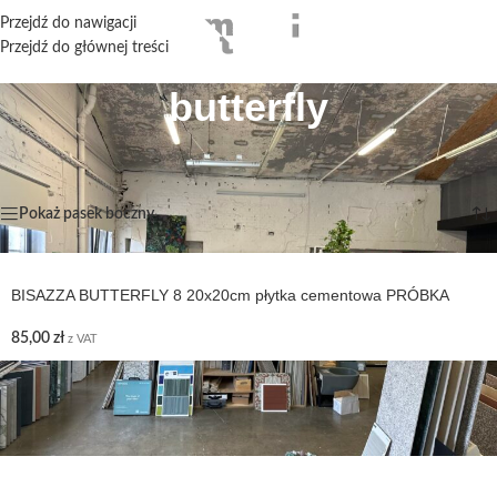
Przejdź do nawigacji
Przejdź do głównej treści
butterfly
Strona główna
/
Produkty oznaczone “butterfly”
Wyświetlanie jednego wyniku
Pokaż pasek boczny
BISAZZA BUTTERFLY 8 20x20cm płytka cementowa PRÓBKA
85,00
zł
z VAT