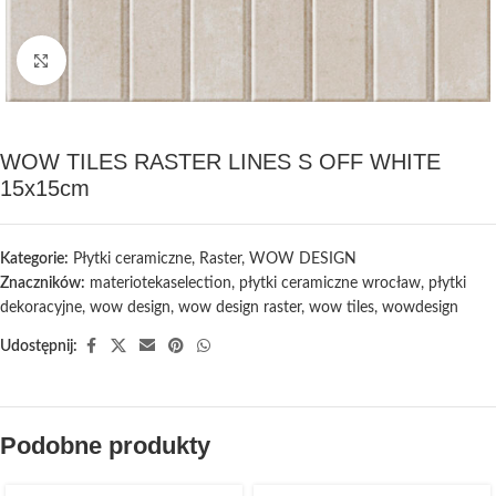
Kliknij, aby powiększyć
WOW TILES RASTER LINES S OFF WHITE
15x15cm
Kategorie:
Płytki ceramiczne
,
Raster
,
WOW DESIGN
Znaczników:
materiotekaselection
,
płytki ceramiczne wrocław
,
płytki
dekoracyjne
,
wow design
,
wow design raster
,
wow tiles
,
wowdesign
Udostępnij:
Podobne produkty