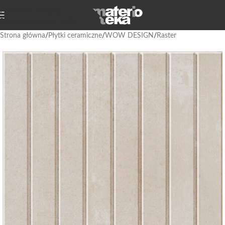
Przejdź do nawigacji
Przejdź do głównej treści
Strona główna
/
Płytki ceramiczne
/
WOW DESIGN
/
Raster