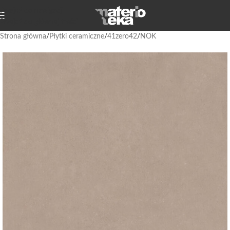
Przejdź do nawigacji
Przejdź do głównej treści
Strona główna
/
Płytki ceramiczne
/
41zero42
/
NOK