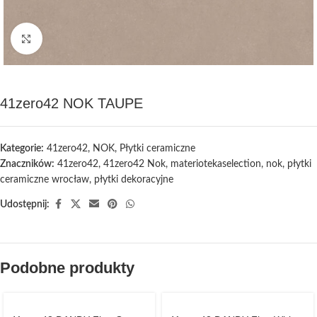
Kliknij, aby powiększyć
41zero42 NOK TAUPE
Kategorie:
41zero42
,
NOK
,
Płytki ceramiczne
Znaczników:
41zero42
,
41zero42 Nok
,
materiotekaselection
,
nok
,
płytki
ceramiczne wrocław
,
płytki dekoracyjne
Udostępnij:
Podobne produkty