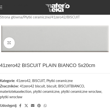
Przejdź do nawigacji
Przejdź do głównej treści
Strona główna
/
Płytki ceramiczne
/
41zero42
/
BISCUIT
Kliknij, aby powiększyć
41zero42 BISCUIT PLAIN BIANCO 5x20cm
Kategorie:
41zero42
,
BISCUIT
,
Płytki ceramiczne
Znaczników:
41zero42 biscuit
,
biscuit
,
BISCUITBIANCO
,
materiotekaselection
,
płytki ceramiczne
,
płytki ceramiczne wrocław
,
płytki wrocław
Udostępnij: