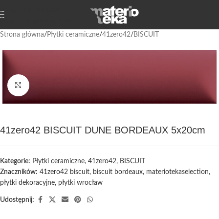
Przejdź do nawigacji
Przejdź do głównej treści
Strona główna
/
Płytki ceramiczne
/
41zero42
/
BISCUIT
Kliknij, aby powiększyć
41zero42 BISCUIT DUNE BORDEAUX 5x20cm
Kategorie:
Płytki ceramiczne
,
41zero42
,
BISCUIT
Znaczników:
41zero42 biscuit
,
biscuit bordeaux
,
materiotekaselection
,
płytki dekoracyjne
,
płytki wrocław
Udostępnij: