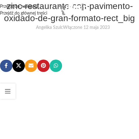
zinc-restaurante-con-pavimento-
Przejdź do nawigacji
Przejdź do głównej treści
oxidado-de-gran-formato-rect_big
Angelika Szulc
Włączone 12 maja 2023