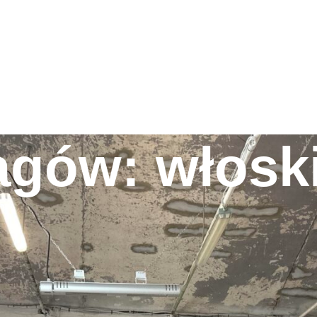
HOME
O NAS
NASZE MARKI
INTERIOR BLOG
SKLEP
KONTAKT
agów: włoski