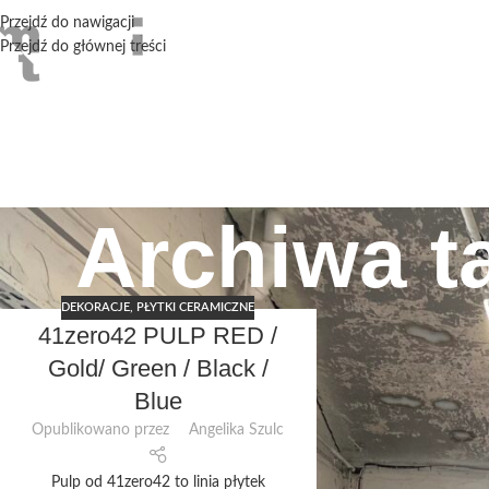
Przejdź do nawigacji
Przejdź do głównej treści
Archiwa t
DEKORACJE
,
PŁYTKI CERAMICZNE
41zero42 PULP RED /
Gold/ Green / Black /
Blue
Opublikowano przez
Angelika Szulc
Pulp od 41zero42 to linia płytek