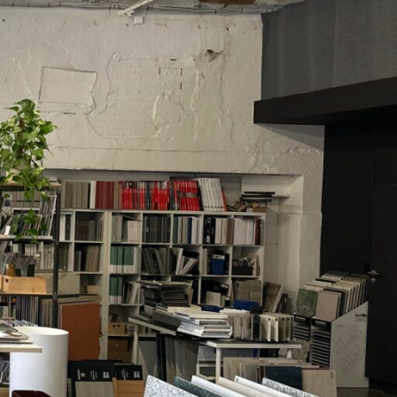
Nowości w designie
(14)
Płytki ceramiczne
(17)
Wydarzenia
(1)
OSTATNIE WPISY
Danilo Ramazzotti — włoskie
płytki handmade, które
zmieniają wnętrza
3 czerwca 2026
1 komentarz
Trone Paris – Francuska
Ikona Współczesnego
Designu
25 stycznia 2025
1 komentarz
DANDY 41zero42 – to
intrygujące płytki, które