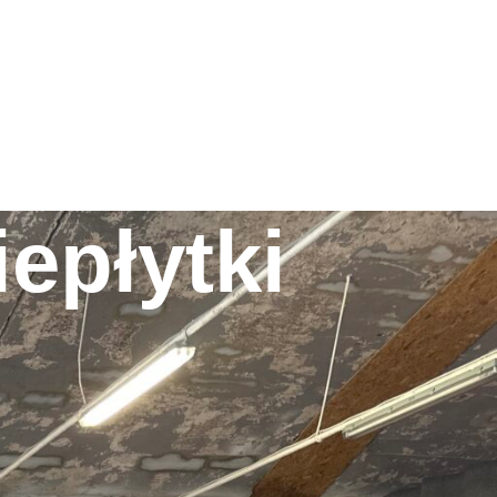
epłytki
KATEGORIE
Bez kategorii
(3)
Ceramika
(2)
Dekoracje
(13)
Handmade
(1)
Kamienie typu Marble
(3)
Lastrykowelove
(2)