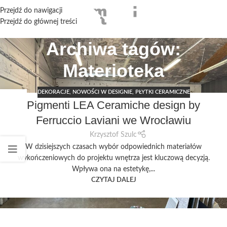
Przejdź do nawigacji
Przejdź do głównej treści
Archiwa tagów:
Materioteka
DEKORACJE
,
NOWOŚCI W DESIGNIE
,
PŁYTKI CERAMICZNE
07
Pigmenti LEA Ceramiche design by
WRZ
Ferruccio Laviani we Wrocławiu
Krzysztof Szulc
W dzisiejszych czasach wybór odpowiednich materiałów
wykończeniowych do projektu wnętrza jest kluczową decyzją.
Wpływa ona na estetykę,...
CZYTAJ DALEJ