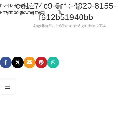
ed1174c9-6cfc-4320-8155-
Przejdź do nawigacji
Przejdź do głównej treści
f612b51940bb
Angelika Szulc
Włączone 6 grudnia 2024