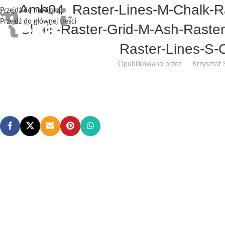
Amb04_Raster-Lines-M-Chalk-Ra
Przejdź do nawigacji
Przejdź do głównej treści
Chalk-Raster-Grid-M-Ash-Raster
Raster-Lines-S-C
Opublikowano przez
Krzysztof 