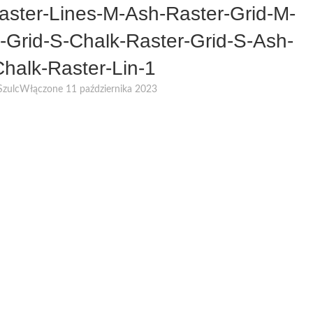
ster-Lines-M-Ash-Raster-Grid-M-
HOME
O NAS
NASZE MARKI
INTERIOR BLOG
SKLEP
KONTAKT
-Grid-S-Chalk-Raster-Grid-S-Ash-
halk-Raster-Lin-1
Szulc
Włączone 11 października 2023