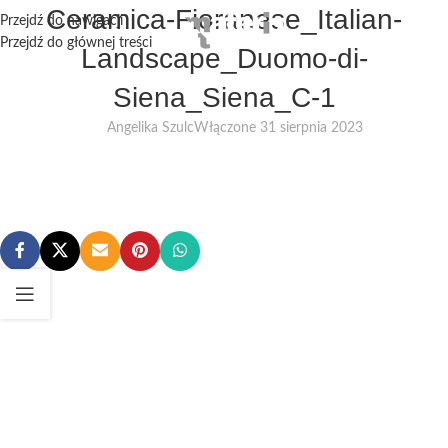
Ceramica-Fioranese_Italian-
Przejdź do nawigacji
Przejdź do głównej treści
Landscape_Duomo-di-
Siena_Siena_C-1
Angelika Szulc
Włączone 31 sierpnia 2023