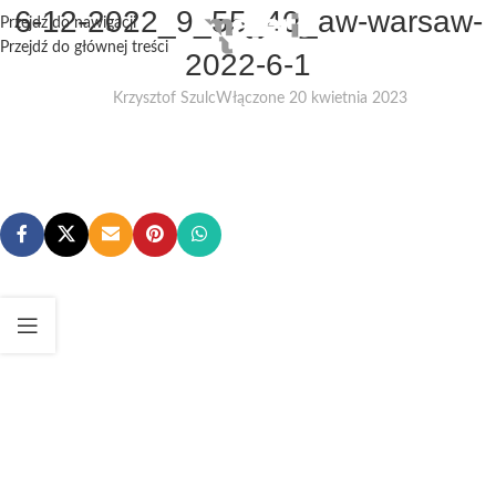
6-12-2022_9_55_40_aw-warsaw-
Przejdź do nawigacji
Przejdź do głównej treści
2022-6-1
Krzysztof Szulc
Włączone 20 kwietnia 2023