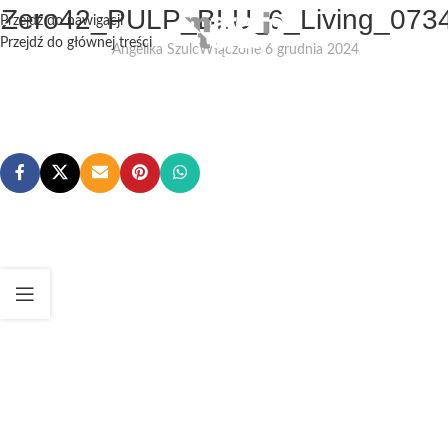
1Zero42_PULP_BLU_6_Living_073
Przejdź do nawigacji
Przejdź do głównej treści
Angelika Szulc
Włączone 6 grudnia 2024