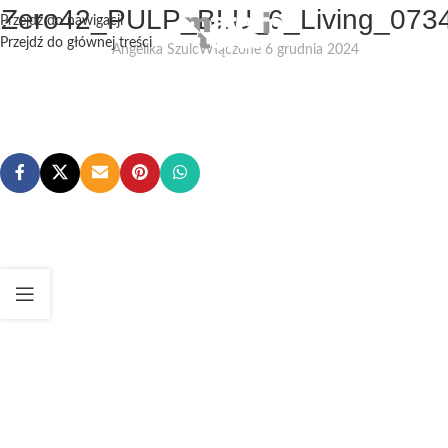
1Zero42_PULP_BLU_6_Living_073
Przejdź do nawigacji
Przejdź do głównej treści
Angelika Szulc
Włączone 6 grudnia 2024