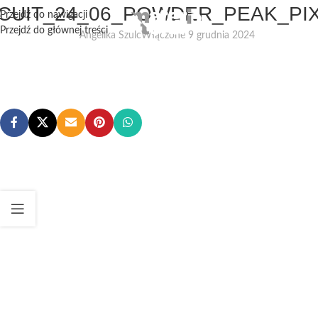
CUIT_24_06_POWDER_PEAK_PI
Przejdź do nawigacji
Przejdź do głównej treści
Angelika Szulc
Włączone 9 grudnia 2024