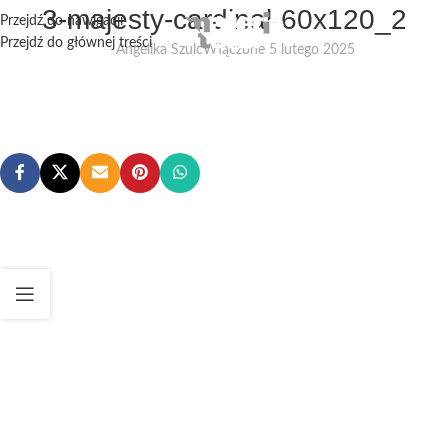
3-majesty-cardinal-60x120_2
Przejdź do nawigacji
Przejdź do głównej treści
Angelika Szulc
Włączone 5 lutego 2025