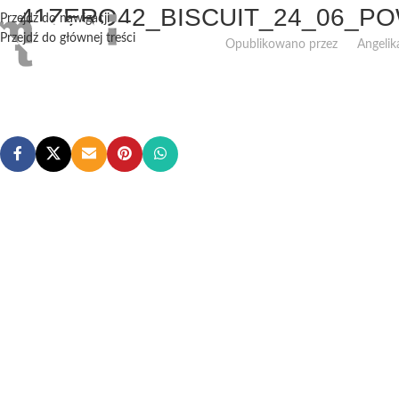
41ZERO42_BISCUIT_24_06_P
Przejdź do nawigacji
Przejdź do głównej treści
Opublikowano przez
Angelik