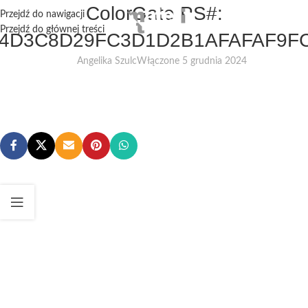
ColorGate PS#:
Przejdź do nawigacji
Przejdź do głównej treści
4D3C8D29FC3D1D2B1AFAFAF9F
Angelika Szulc
Włączone 5 grudnia 2024