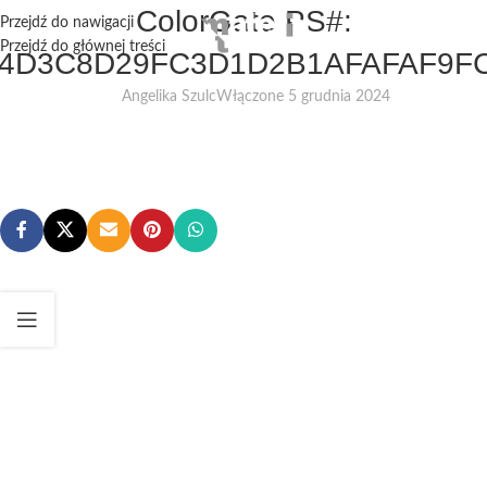
ColorGate PS#:
Przejdź do nawigacji
Przejdź do głównej treści
4D3C8D29FC3D1D2B1AFAFAF9F
Angelika Szulc
Włączone 5 grudnia 2024