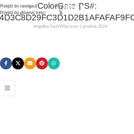
ColorGate PS#:
Przejdź do nawigacji
Przejdź do głównej treści
4D3C8D29FC3D1D2B1AFAFAF9F
Angelika Szulc
Włączone 5 grudnia 2024