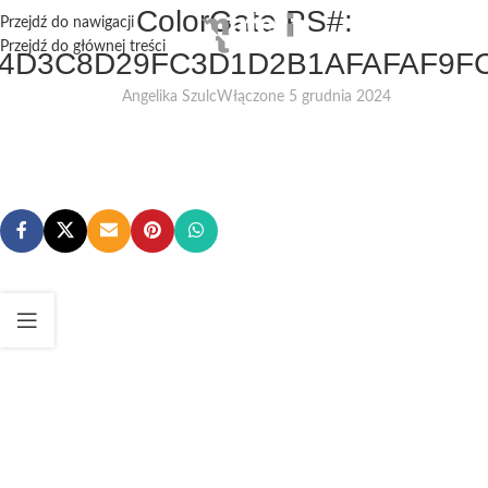
ColorGate PS#:
Przejdź do nawigacji
Przejdź do głównej treści
4D3C8D29FC3D1D2B1AFAFAF9F
Angelika Szulc
Włączone 5 grudnia 2024