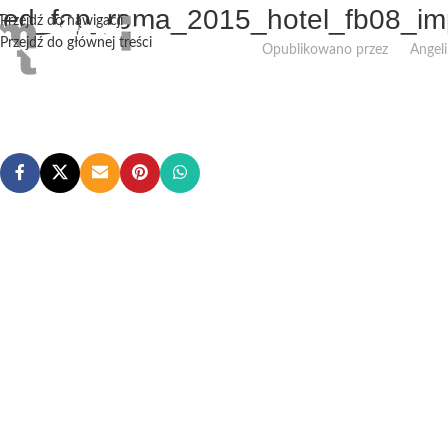
ted_fap_roma_2015_hotel_fb08_imp
Przejdź do nawigacji
Przejdź do głównej treści
Opublikowano przez
Angeli