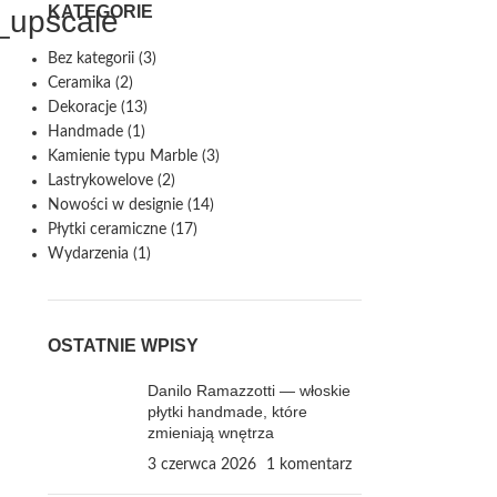
KATEGORIE
_upscale
Bez kategorii
(3)
Ceramika
(2)
Dekoracje
(13)
Handmade
(1)
Kamienie typu Marble
(3)
Lastrykowelove
(2)
Nowości w designie
(14)
Płytki ceramiczne
(17)
Wydarzenia
(1)
OSTATNIE WPISY
Danilo Ramazzotti — włoskie
płytki handmade, które
zmieniają wnętrza
3 czerwca 2026
1 komentarz