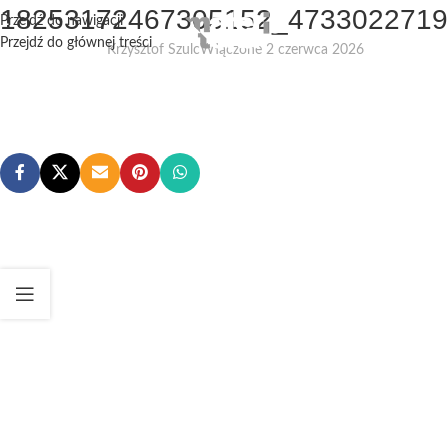
18253172467305152_4733022719
Przejdź do nawigacji
Przejdź do głównej treści
Krzysztof Szulc
Włączone 2 czerwca 2026