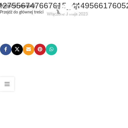
427556747667615_4449566176052
Przejdź do nawigacji
Przejdź do głównej treści
Włączone 3 maja 2023